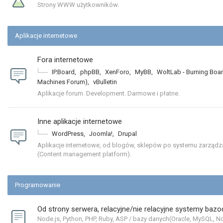
Strony WWW użytkowników.
Aplikacje internetowe
Fora internetowe
IP.Board
,
phpBB
,
XenForo
,
MyBB
,
WoltLab - Burning Boa
Machines Forum)
,
vBulletin
Aplikacje forum. Development. Darmowe i płatne.
Inne aplikacje internetowe
WordPress
,
Joomla!
,
Drupal
Aplikacje internetowe, od blogów, sklepów po systemu zarządza
(Content management platform).
Programowanie
Od strony serwera, relacyjne/nie relacyjne systemy ba
Node.js, Python, PHP, Ruby, ASP / bazy danych(Oracle, MySQL, N