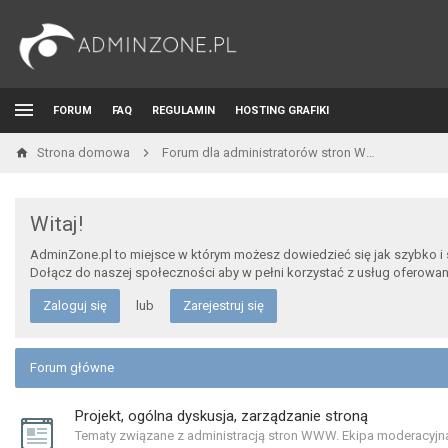
FORUM
FAQ
REGULAMIN
HOSTING GRAFIKI
Strona domowa
Forum dla administratorów stron WWW i developerów
Witaj!
AdminZone.pl to miejsce w którym możesz dowiedzieć się jak szybko i
Dołącz do naszej społeczności aby w pełni korzystać z usług oferowa
Zaloguj się
lub
Zarejestruj się
Forum główne
Projekt, ogólna dyskusja, zarządzanie stroną
Tematy związane z administracją stron WWW. Ekipa moderacyjn