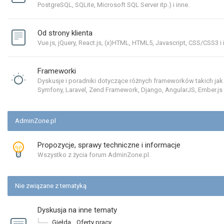
PostgreSQL, SQLite, Microsoft SQL Server itp.) i inne.
Od strony klienta
Vue.js, jQuery, React.js, (x)HTML, HTML5, Javascript, CSS/CSS3 i 
Frameworki
Dyskusje i poradniki dotyczące różnych frameworków takich jak
Symfony, Laravel, Zend Framework, Django, AngularJS, Ember.js i
AdminZone.pl
Propozycje, sprawy techniczne i informacje
Wszystko z życia forum AdminZone.pl.
Nie związane z tematyką
Dyskusja na inne tematy
Giełda
,
Oferty pracy