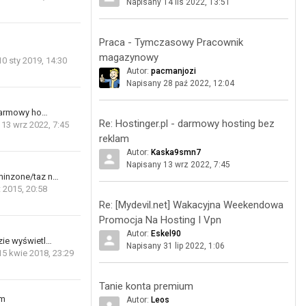
Napisany 14 lis 2022, 13:51
Praca - Tymczasowy Pracownik
magazynowy
10 sty 2019, 14:30
Autor:
pacmanjozi
Napisany 28 paź 2022, 12:04
 darmowy ho…
Re: Hostinger.pl - darmowy hosting bez
13 wrz 2022, 7:45
reklam
Autor:
Kaska9smn7
Napisany 13 wrz 2022, 7:45
minzone/taz n…
t 2015, 20:58
Re: [Mydevil.net] Wakacyjna Weekendowa
Promocja Na Hosting I Vpn
Autor:
Eskel90
zie wyświetl…
Napisany 31 lip 2022, 1:06
15 kwie 2018, 23:29
Tanie konta premium
um
Autor:
Leos