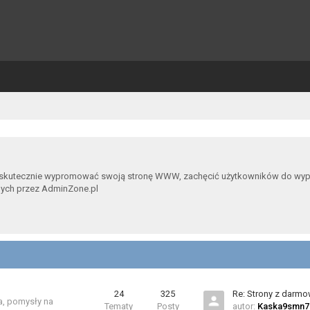
 skutecznie wypromować swoją stronę WWW, zachęcić użytkowników do wypowia
nych przez AdminZone.pl
24
325
Re: Strony z darm
a, pomysły na
Tematy
Posty
autor:
Kaska9smn7