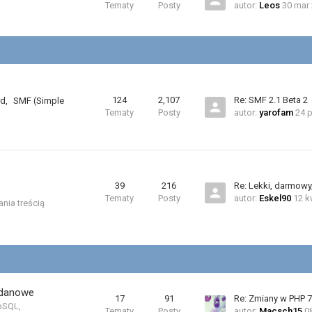
Tematy
Posty
autor:
Leos
30 mar 
124
2,107
Re: SMF 2.1 Beta 2
rd
,
SMF (Simple
Tematy
Posty
autor:
yarofam
24 p
39
216
Re: Lekki, darmowy
Tematy
Posty
autor:
Eskel90
12 k
nia treścią
zodanowe
17
91
Re: Zmiany w PHP 7
oSQL,
Tematy
Posty
autor:
Macsch15
0