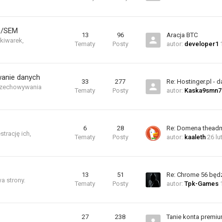
EO/SEM
13
96
Aracja BTC
kiwarek,
Tematy
Posty
autor:
developer1
wanie danych
33
277
Re: Hostinger.pl -
przechowywania
Tematy
Posty
autor:
Kaska9smn7
6
28
Re: Domena thead
trację ich,
Tematy
Posty
autor:
kaaleth
26 lu
13
51
Re: Chrome 56 będ
a strony.
Tematy
Posty
autor:
Tpk-Games
27
238
Tanie konta premi