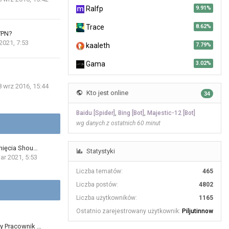
Ralfp
9.91%
Trace
8.62%
VPN?
2021, 7:53
kaaleth
7.79%
Gama
3.02%
8 wrz 2016, 15:44
Kto jest online
34
Baidu [Spider]
,
Bing [Bot]
,
Majestic-12 [Bot]
wg danych z ostatnich 60 minut
nięcia Shou…
Statystyki
ar 2021, 5:53
Liczba tematów:
465
Liczba postów:
4802
Liczba użytkowników:
1165
Ostatnio zarejestrowany użytkownik:
Piljutinnow
y Pracownik …