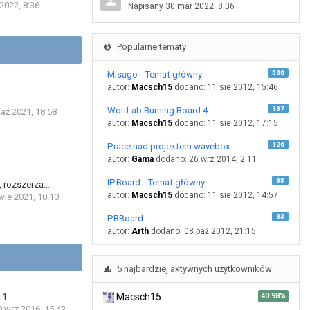
2022, 8:36
Napisany 30 mar 2022, 8:36
Popularne tematy
566
Misago - Temat główny
autor:
Macsch15
dodano: 11 sie 2012, 15:46
187
WoltLab Burning Board 4
aź 2021, 18:58
autor:
Macsch15
dodano: 11 sie 2012, 17:15
126
Prace nad projektem wavebox
autor:
Gama
dodano: 26 wrz 2014, 2:11
85
IP.Board - Temat główny
, rozszerza…
autor:
Macsch15
dodano: 11 sie 2012, 14:57
wie 2021, 10:10
83
PBBoard
autor:
Arth
dodano: 08 paź 2012, 21:15
5 najbardziej aktywnych użytkowników
.1
Macsch15
40.98%
8 wrz 2016, 15:42