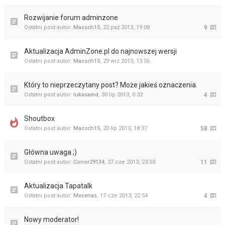
Rozwijanie forum adminzone
Ostatni post autor:
Macsch15
,
22 paź 2013, 19:08
9
Aktualizacja AdminZone.pl do najnowszej wersji
Ostatni post autor:
Macsch15
,
29 wrz 2013, 13:56
Który to nieprzeczytany post? Może jakieś oznaczenia.
Ostatni post autor:
lukasamd
,
30 lip 2013, 0:32
4
Shoutbox
Ostatni post autor:
Macsch15
,
20 lip 2013, 18:37
58
Główna uwaga ;)
Ostatni post autor:
Conor29134
,
27 cze 2013, 23:03
11
Aktualizacja Tapatalk
Ostatni post autor:
Mecenas
,
17 cze 2013, 22:54
4
Nowy moderator!