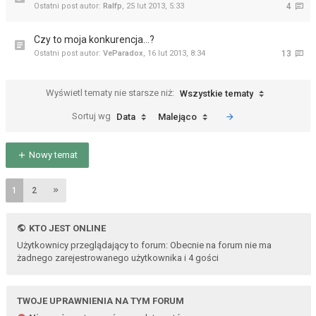
Ostatni post autor:
Ralfp
,
25 lut 2013, 5:33
4
Czy to moja konkurencja...?
Ostatni post autor:
VeParadox
,
16 lut 2013, 8:34
13
Wyświetl tematy nie starsze niż:
Wszystkie tematy
Sortuj wg
Data
Malejąco
Nowy temat
1
2
KTO JEST ONLINE
Użytkownicy przeglądający to forum: Obecnie na forum nie ma
żadnego zarejestrowanego użytkownika i 4 gości
TWOJE UPRAWNIENIA NA TYM FORUM