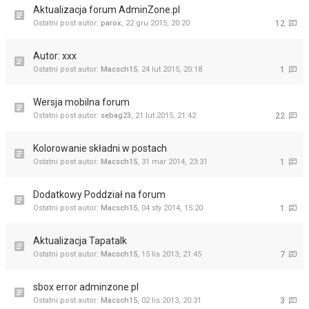
Aktualizacja forum AdminZone.pl
Ostatni post autor:
parox
,
22 gru 2015, 20:20
12
Autor: xxx
Ostatni post autor:
Macsch15
,
24 lut 2015, 20:18
1
Wersja mobilna forum
Ostatni post autor:
sebag23
,
21 lut 2015, 21:42
22
Kolorowanie składni w postach
Ostatni post autor:
Macsch15
,
31 mar 2014, 23:31
1
Dodatkowy Poddział na forum
Ostatni post autor:
Macsch15
,
04 sty 2014, 15:20
1
Aktualizacja Tapatalk
Ostatni post autor:
Macsch15
,
15 lis 2013, 21:45
7
sbox error adminzone.pl
Ostatni post autor:
Macsch15
,
02 lis 2013, 20:31
3