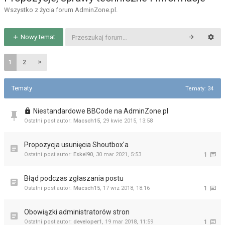
Wszystko z życia forum AdminZone.pl.
Nowy temat
1
2
Tematy
Tematy: 34
Niestandardowe BBCode na AdminZone.pl
Ostatni post autor:
Macsch15
,
29 kwie 2015, 13:58
Propozycja usunięcia Shoutbox'a
Ostatni post autor:
Eskel90
,
30 mar 2021, 5:53
1
Błąd podczas zgłaszania postu
Ostatni post autor:
Macsch15
,
17 wrz 2018, 18:16
1
Obowiązki administratorów stron
Ostatni post autor:
developer1
,
19 mar 2018, 11:59
1