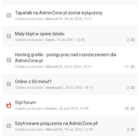
Tapatalk na AdminZone.pl został wyłączony
Ostatni post autor:
Macsch15
,
28 sty 2018, 15:21
Mały błąd w opisie działu
Ostatni post autor:
Gama
,
16 sty 2017, 16:45
2
Hosting grafiki - postęp prac nad rozszerzeniem dla
AdminZone.pl
Ostatni post autor:
Macsch15
,
29 lis 2016, 19:57
11
Online z 60 minut?
Ostatni post autor:
developer1
,
26 lis 2016, 18:13
2
Styl forum
Ostatni post autor:
Redzio
,
26 paź 2016, 15:49
75
Szyfrowane połączenie na AdminZone.pl!
Ostatni post autor:
Macsch15
,
18 sie 2016, 12:49
2