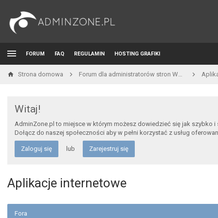
FORUM
FAQ
REGULAMIN
HOSTING GRAFIKI
Strona domowa
Forum dla administratorów stron WWW i developerów
Aplik
Witaj!
AdminZone.pl to miejsce w którym możesz dowiedzieć się jak szybko i
Dołącz do naszej społeczności aby w pełni korzystać z usług oferowa
Zaloguj się
lub
Zarejestruj się
Aplikacje internetowe
Fora