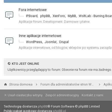
Fora internetowe
IP.Board
,
phpBB
,
XenForo
,
MyBB
,
WoltLab - Burning Boa
Aplikacje forum. Development. Darmowe i płatne.
Inne aplikacje internetowe
WordPress
,
Joomla!
,
Drupal
Aplikacje internetowe, od blogów, sklepów po systemu zarządza
KTO JEST ONLINE
Użytkownicy przeglądający to forum: Obecnie na forum nie ma żadnego 
Strona domowa
Forum dla administratorów stron WWW i developerów
Aplik
Usuń ciasteczka witryny
Zespół administracyjny
Kontakt z nami
Technologię dostarcza
phpBB
® Forum Software © phpBB Limited
Polski pakiet językowy dostarcza
phpBB.pl