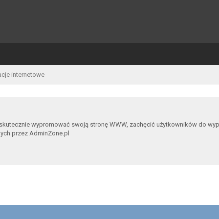
acje internetowe
 skutecznie wypromować swoją stronę WWW, zachęcić użytkowników do wypowia
nych przez AdminZone.pl