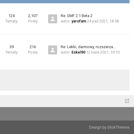
124
2,107
Re: SMF 2.1 Beta 2
Tematy
Posty
autor:
yarofam
24 paź 2021, 18:58
39
216
Re: Lekki, darmowy, rozszerza…
Tematy
Posty
autor:
Eskel90
12 kwie 2021, 10:10
Design by SlickThemes