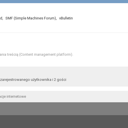
rd
,
SMF (Simple Machines Forum)
,
vBulletin
nia treścią (Content management platform).
zarejestrowanego użytkownika i 2 gości
acje internetowe