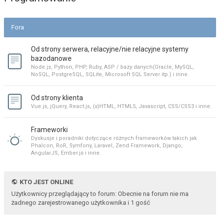
Fora
Od strony serwera, relacyjne/nie relacyjne systemy
bazodanowe
Node.js, Python, PHP, Ruby, ASP / bazy danych(Oracle, MySQL,
NoSQL, PostgreSQL, SQLite, Microsoft SQL Server itp.) i inne.
Od strony klienta
Vue.js, jQuery, React.js, (x)HTML, HTML5, Javascript, CSS/CSS3 i inne.
Frameworki
Dyskusje i poradniki dotyczące różnych frameworków takich jak
Phalcon, RoR, Symfony, Laravel, Zend Framework, Django,
AngularJS, Ember.js i inne.
KTO JEST ONLINE
Użytkownicy przeglądający to forum: Obecnie na forum nie ma
żadnego zarejestrowanego użytkownika i 1 gość