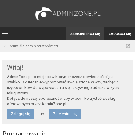
ZAREJESTRUJ SIĘ
ZALOGUJ SIĘ
Forum dla administratorów stron WWW i developerów
Witaj!
AdminZone.pl to miejsce w którym możesz dowiedzieć się jak
szybko i skutecznie wypromować swoją stronę WWW, zachęcić
użytkowników do wypowiadania się i aktywnego udziału w życiu
takiej strony.
Dołącz do naszej społeczności aby w pełni korzystać z usług
oferowanych przez AdminZone.pl
Zaloguj się
lub
Zarejestruj się
Programowanie