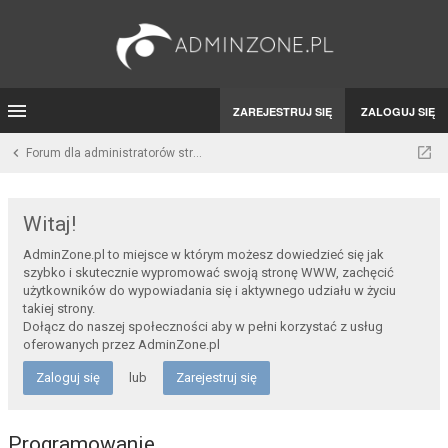
ZAREJESTRUJ SIĘ
ZALOGUJ SIĘ
Forum dla administratorów stron WWW i developerów
Witaj!
AdminZone.pl to miejsce w którym możesz dowiedzieć się jak
szybko i skutecznie wypromować swoją stronę WWW, zachęcić
użytkowników do wypowiadania się i aktywnego udziału w życiu
takiej strony.
Dołącz do naszej społeczności aby w pełni korzystać z usług
oferowanych przez AdminZone.pl
Zaloguj się
lub
Zarejestruj się
Programowanie