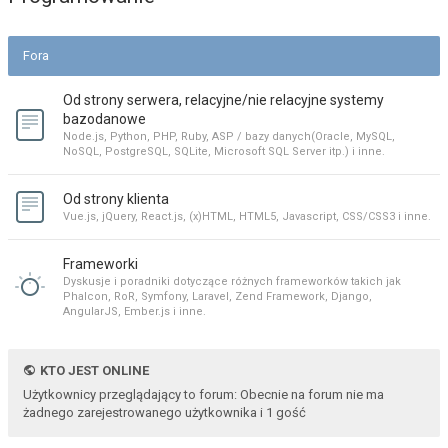
Fora
Od strony serwera, relacyjne/nie relacyjne systemy
bazodanowe
Node.js, Python, PHP, Ruby, ASP / bazy danych(Oracle, MySQL,
NoSQL, PostgreSQL, SQLite, Microsoft SQL Server itp.) i inne.
Od strony klienta
Vue.js, jQuery, React.js, (x)HTML, HTML5, Javascript, CSS/CSS3 i inne.
Frameworki
Dyskusje i poradniki dotyczące różnych frameworków takich jak
Phalcon, RoR, Symfony, Laravel, Zend Framework, Django,
AngularJS, Ember.js i inne.
KTO JEST ONLINE
Użytkownicy przeglądający to forum: Obecnie na forum nie ma
żadnego zarejestrowanego użytkownika i 1 gość