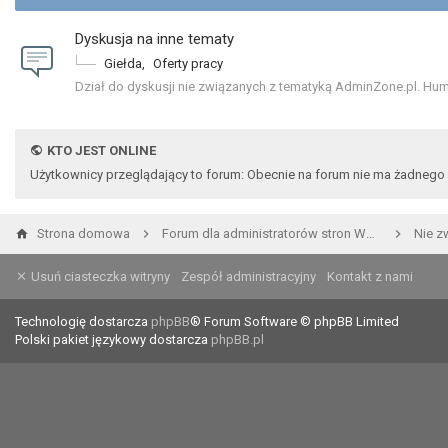
Dyskusja na inne tematy
Giełda
,
Oferty pracy
Dział do dyskusji nie związanych z tematyką AdminZone.pl. Humor,
KTO JEST ONLINE
Użytkownicy przeglądający to forum: Obecnie na forum nie ma żadnego
Strona domowa
Forum dla administratorów stron WWW i developerów
Nie z
Usuń ciasteczka witryny
Zespół administracyjny
Kontakt z nami
Technologię dostarcza
phpBB
® Forum Software © phpBB Limited
Polski pakiet językowy dostarcza
phpBB.pl