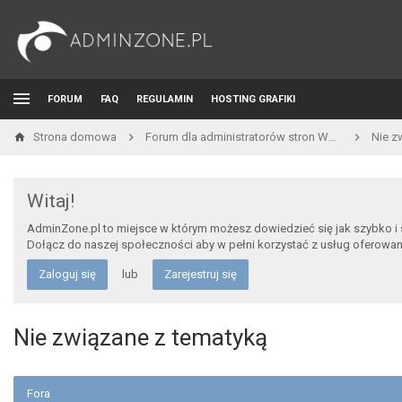
FORUM
FAQ
REGULAMIN
HOSTING GRAFIKI
Strona domowa
Forum dla administratorów stron WWW i developerów
Nie z
Witaj!
AdminZone.pl to miejsce w którym możesz dowiedzieć się jak szybko i
Dołącz do naszej społeczności aby w pełni korzystać z usług oferowa
Zaloguj się
lub
Zarejestruj się
Nie związane z tematyką
Fora