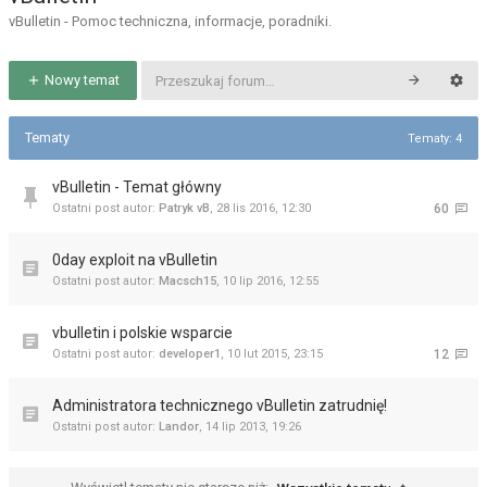
vBulletin - Pomoc techniczna, informacje, poradniki.
Nowy temat
Tematy
Tematy: 4
vBulletin - Temat główny
Ostatni post autor:
Patryk vB
,
28 lis 2016, 12:30
60
0day exploit na vBulletin
Ostatni post autor:
Macsch15
,
10 lip 2016, 12:55
vbulletin i polskie wsparcie
Ostatni post autor:
developer1
,
10 lut 2015, 23:15
12
Administratora technicznego vBulletin zatrudnię!
Ostatni post autor:
Landor
,
14 lip 2013, 19:26