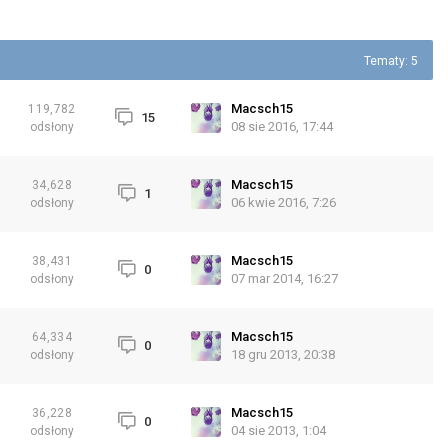
Tematy: 5
Macsch15
119,782
15
08 sie 2016, 17:44
odsłony
Macsch15
34,628
1
06 kwie 2016, 7:26
odsłony
Macsch15
38,431
0
07 mar 2014, 16:27
odsłony
Macsch15
64,334
0
18 gru 2013, 20:38
odsłony
Macsch15
36,228
0
04 sie 2013, 1:04
odsłony