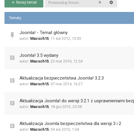
Nowy temat
Tematy
Joomla! - Temat główny
autor:
Macsch15
,
11 sie 2012, 15:03
Joomla! 3.5 wydany
autor:
Macsch15
,
22 mar 2016, 12:54
Aktualizacja bezpieczeństwa Joomla! 3.2.3
autor:
Macsch15
,
07 mar 2014, 16:27
Aktualizacja Joomla! do wersji 3.2.1 z usprawnieniami be
autor:
Macsch15
,
18 gru 2013, 20:38
Aktualizacja Joomla bezpieczeństwa dla wersji 3 i 2
autor:
Macsch15
,
04 sie 2013, 1:04