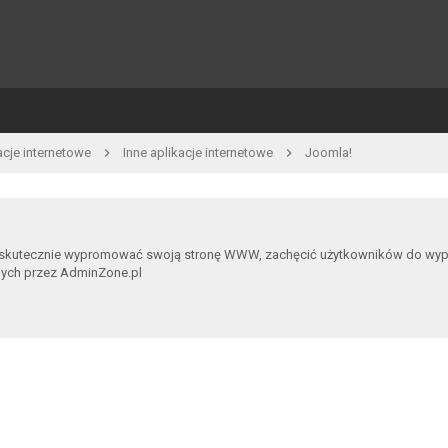
acje internetowe
Inne aplikacje internetowe
Joomla!
 skutecznie wypromować swoją stronę WWW, zachęcić użytkowników do wypowia
nych przez AdminZone.pl