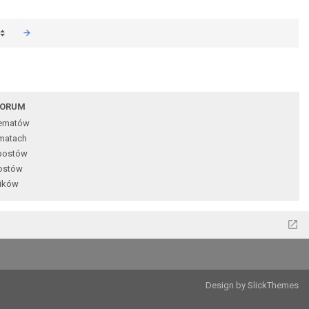
FORUM
tematów
matach
postów
ostów
ików
Design by SlickThemes