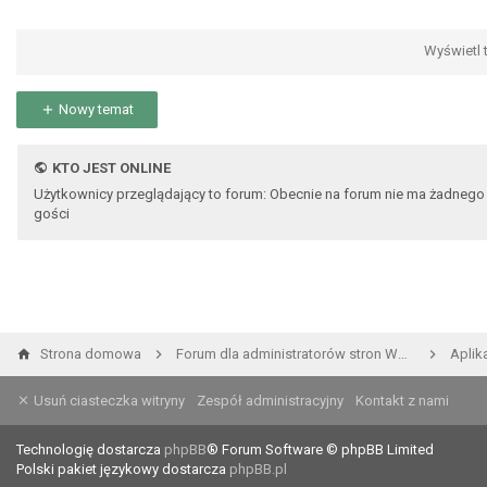
Wyświetl t
Nowy temat
KTO JEST ONLINE
Użytkownicy przeglądający to forum: Obecnie na forum nie ma żadnego
gości
Strona domowa
Forum dla administratorów stron WWW i developerów
Aplik
Usuń ciasteczka witryny
Zespół administracyjny
Kontakt z nami
Technologię dostarcza
phpBB
® Forum Software © phpBB Limited
Polski pakiet językowy dostarcza
phpBB.pl