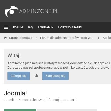
FORUM
FAQ
REGULAMIN
HOSTING GRAFIKI
Strona domowa
Forum dla administratorów stron WWW i developerów
Aplik
Witaj!
AdminZone.pl to miejsce w którym możesz dowiedzieć się jak szybko i
Dołącz do naszej społeczności aby w pełni korzystać z usług oferowa
Zaloguj się
lub
Zarejestruj się
Joomla!
Joomla! - Pomoc techniczna, informacje, poradniki.