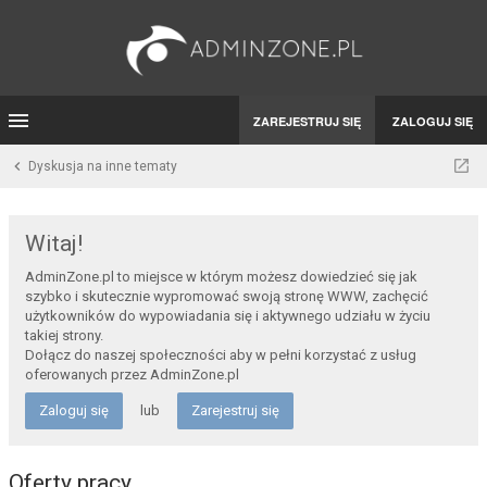
ZAREJESTRUJ SIĘ
ZALOGUJ SIĘ
Dyskusja na inne tematy
Witaj!
AdminZone.pl to miejsce w którym możesz dowiedzieć się jak
szybko i skutecznie wypromować swoją stronę WWW, zachęcić
użytkowników do wypowiadania się i aktywnego udziału w życiu
takiej strony.
Dołącz do naszej społeczności aby w pełni korzystać z usług
oferowanych przez AdminZone.pl
Zaloguj się
lub
Zarejestruj się
Oferty pracy