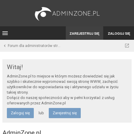
ZAREJESTRUJ SIĘ
ZALOGUJ SIĘ
Forum dla administratorów stron WWW i developerów
Witaj!
AdminZone.pl to miejsce w którym możesz dowiedzieć się jak
szybko i skutecznie wypromować swoją stronę WWW, zachęcić
użytkowników do wypowiadania się i aktywnego udziału w życiu
takiej strony.
Dołącz do naszej społeczności aby w pełni korzystać z usług
oferowanych przez AdminZone.pl
Zaloguj się
lub
Zarejestruj się
AdminZone.pl