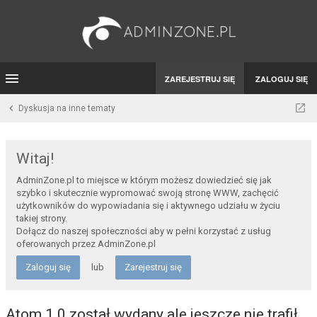
ZAREJESTRUJ SIĘ
ZALOGUJ SIĘ
Dyskusja na inne tematy
Witaj!
AdminZone.pl to miejsce w którym możesz dowiedzieć się jak
szybko i skutecznie wypromować swoją stronę WWW, zachęcić
użytkowników do wypowiadania się i aktywnego udziału w życiu
takiej strony.
Dołącz do naszej społeczności aby w pełni korzystać z usług
oferowanych przez AdminZone.pl
Zaloguj się
lub
Zarejestruj się
Atom 1.0 został wydany ale jeszcze nie trafił