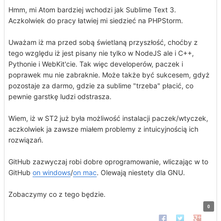
Hmm, mi Atom bardziej wchodzi jak Sublime Text 3.
Aczkolwiek do pracy łatwiej mi siedzieć na PHPStorm.
Uważam iż ma przed sobą świetlaną przyszłość, choćby z
tego względu iż jest pisany nie tylko w NodeJS ale i C++,
Pythonie i WebKit'cie. Tak więc developerów, paczek i
poprawek mu nie zabraknie. Może także być sukcesem, gdyż
pozostaje za darmo, gdzie za sublime "trzeba" płacić, co
pewnie garstkę ludzi odstrasza.
Wiem, iż w ST2 już była możliwość instalacji paczek/wtyczek,
aczkolwiek ja zawsze miałem problemy z intuicyjnością ich
rozwiązań.
GitHub zazwyczaj robi dobre oprogramowanie, wliczając w to
GitHub
on windows
/
on mac
. Olewają niestety dla GNU.
Zobaczymy co z tego będzie.
0
Udostępnij na Faceb
Udostępnij na 
Udostępn