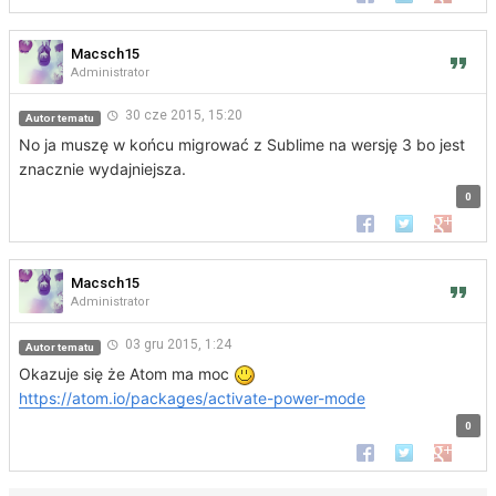
Macsch15
Administrator
30 cze 2015, 15:20
Autor tematu
No ja muszę w końcu migrować z Sublime na wersję 3 bo jest
znacznie wydajniejsza.
0
Udostępnij na Faceb
Udostępnij na 
Udostępn
Macsch15
Administrator
03 gru 2015, 1:24
Autor tematu
Okazuje się że Atom ma moc
https://atom.io/packages/activate-power-mode
0
Udostępnij na Faceb
Udostępnij na 
Udostępn