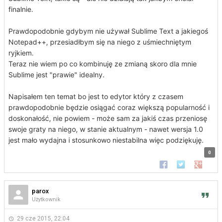
finalnie.
Prawdopodobnie gdybym nie używał Sublime Text a jakiegoś
Notepad++, przesiadłbym się na niego z uśmiechniętym
ryjkiem.
Teraz nie wiem po co kombinuję ze zmianą skoro dla mnie
Sublime jest "prawie" idealny.
Napisałem ten temat bo jest to edytor który z czasem
prawdopodobnie będzie osiągać coraz większą popularność i
doskonałość, nie powiem - może sam za jakiś czas przeniosę
swoje graty na niego, w stanie aktualnym - nawet wersja 1.0
jest mało wydajna i stosunkowo niestabilna więc podziękuję.
0
Udostępnij na Faceb
Udostępnij na 
Udostępn
parox
Użytkownik
29 cze 2015, 22:04