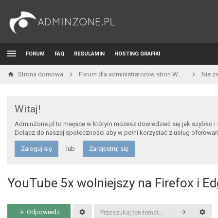
FORUM
FAQ
REGULAMIN
HOSTING GRAFIKI
Strona domowa
Forum dla administratorów stron WWW i developerów
Nie z
Witaj!
AdminZone.pl to miejsce w którym możesz dowiedzieć się jak szybko i
Dołącz do naszej społeczności aby w pełni korzystać z usług oferowa
Zaloguj się
lub
Zarejestruj się
YouTube 5x wolniejszy na Firefox i E
Odpowiedz