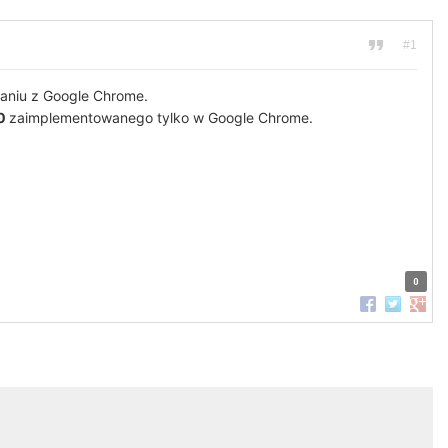
#1
naniu z Google Chrome.
0
zaimplementowanego tylko w Google Chrome.
0
Udostępnij na
Udostępnij
Udost