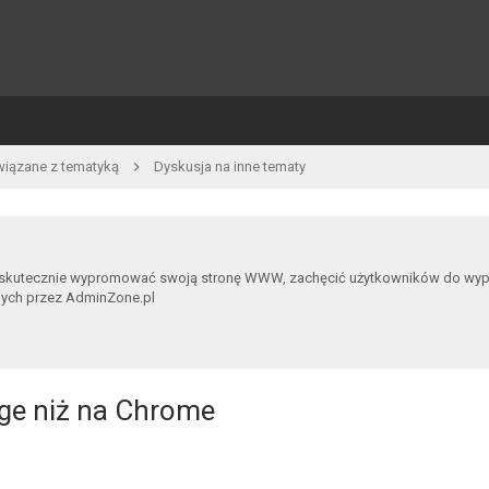
wiązane z tematyką
Dyskusja na inne tematy
 skutecznie wypromować swoją stronę WWW, zachęcić użytkowników do wypowia
nych przez AdminZone.pl
dge niż na Chrome