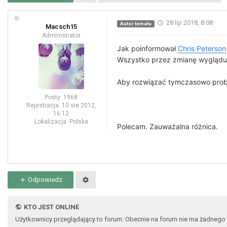
28 lip 2018, 8:08
Autor tematu
Macsch15
Administrator
Jak poinformował
Chris Peterson
Wszystko przez zmianę wygląd
Aby rozwiązać tymczasowo pro
Posty:
1968
Rejestracja:
10 sie 2012,
16:12
Lokalizacja:
Polska
Polecam. Zauważalna różnica.
Odpowiedz
KTO JEST ONLINE
Użytkownicy przeglądający to forum: Obecnie na forum nie ma żadnego