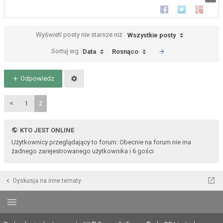
Udostępnij na Faceb
Udostępnij na 
Udostępn
Wyświetl posty nie starsze niż:
Wszystkie posty
Sortuj wg
Data
Rosnąco
Odpowiedz
1
2
KTO JEST ONLINE
Użytkownicy przeglądający to forum: Obecnie na forum nie ma
żadnego zarejestrowanego użytkownika i 6 gości
Dyskusja na inne tematy