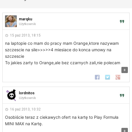
marqku
Użytkownik
15 paź 2013, 18:15
na laptopie co mam do pracy mam Orange,ktore nazywam
szczescie na sile>>>>>4 miesiace do konca umowy na
szczescie
To jakies zarty to Orange,ale bez czarnych zali,nie polecam
0
Udostępnij na Faceb
Udostępnij na 
Udostępn
lordnitos
Użytkownik
16 paź 2013, 10:32
Osobiście teraz z ciekawych ofert na kartę to Play Formuła
MINI MAX na Kartę.
0