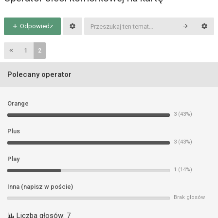
Odpowiedz
1
2
Polecany operator
Orange
3 (43%)
Plus
3 (43%)
Play
1 (14%)
Inna (napisz w poście)
Brak głosów
Liczba głosów:
7