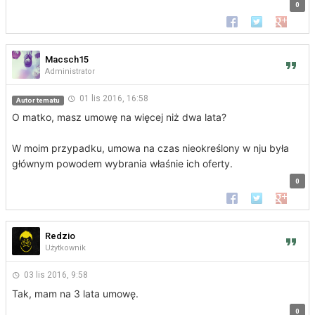
0
Udostępnij na Faceb
Udostępnij na 
Udostępn
Macsch15
Administrator
01 lis 2016, 16:58
Autor tematu
O matko, masz umowę na więcej niż dwa lata?
W moim przypadku, umowa na czas nieokreślony w nju była
głównym powodem wybrania właśnie ich oferty.
0
Udostępnij na Faceb
Udostępnij na 
Udostępn
Redzio
Użytkownik
03 lis 2016, 9:58
Tak, mam na 3 lata umowę.
0