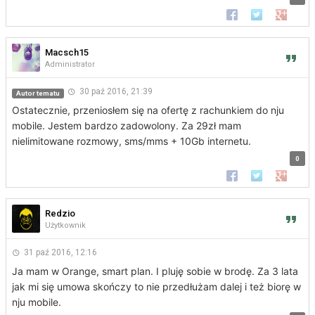
Udostępnij na Faceb
Udostępnij na 
Udostępn
Macsch15
Administrator
30 paź 2016, 21:39
Autor tematu
Ostatecznie, przeniosłem się na ofertę z rachunkiem do nju
mobile. Jestem bardzo zadowolony. Za 29zł mam
nielimitowane rozmowy, sms/mms + 10Gb internetu.
0
Udostępnij na Faceb
Udostępnij na 
Udostępn
Redzio
Użytkownik
31 paź 2016, 12:16
Ja mam w Orange, smart plan. I pluję sobie w brodę. Za 3 lata
jak mi się umowa skończy to nie przedłużam dalej i też biorę w
nju mobile.