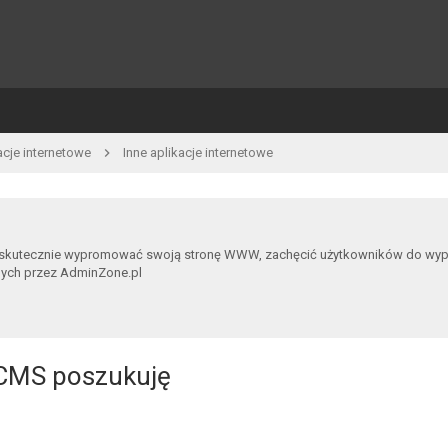
acje internetowe
Inne aplikacje internetowe
 skutecznie wypromować swoją stronę WWW, zachęcić użytkowników do wypowia
nych przez AdminZone.pl
y CMS poszukuję