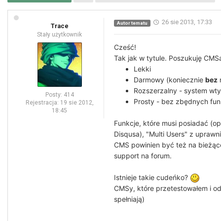
26 sie 2013, 17:33
Autor tematu
Trace
Stały użytkownik
Cześć!
Tak jak w tytule. Poszukuję CMSa
Lekki
Darmowy (koniecznie
bez
n
Rozszerzalny - system wty
Posty:
414
Prosty - bez zbędnych fun
Rejestracja:
19 sie 2012,
18:45
Funkcje, które musi posiadać (
Disqusa), "Multi Users" z uprawn
CMS powinien być też na bieżąc
support na forum.
Istnieje takie cudeńko?
CMSy, które przetestowałem i o
spełniają)