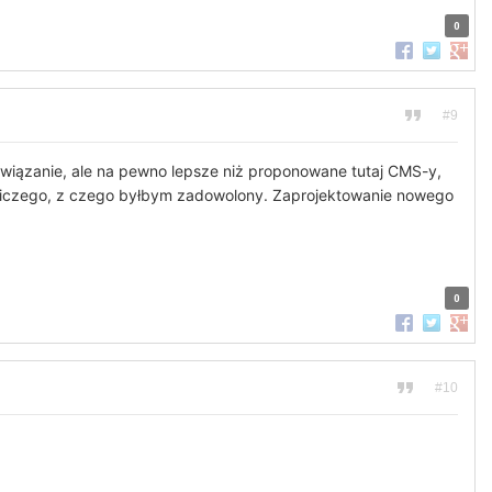
0
Udostępnij na
Udostępnij
Udost
#9
związanie, ale na pewno lepsze niż proponowane tutaj CMS-y,
m niczego, z czego byłbym zadowolony. Zaprojektowanie nowego
0
Udostępnij na
Udostępnij
Udost
#10