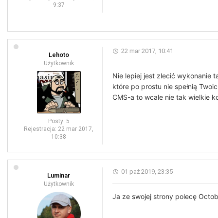
9:37
22 mar 2017, 10:41
Lehoto
Użytkownik
Nie lepiej jest zlecić wykonani
które po prostu nie spełnią Two
CMS-a to wcale nie tak wielkie k
Posty:
5
Rejestracja:
22 mar 2017,
10:38
01 paź 2019, 23:35
Luminar
Użytkownik
Ja ze swojej strony polecę Oct