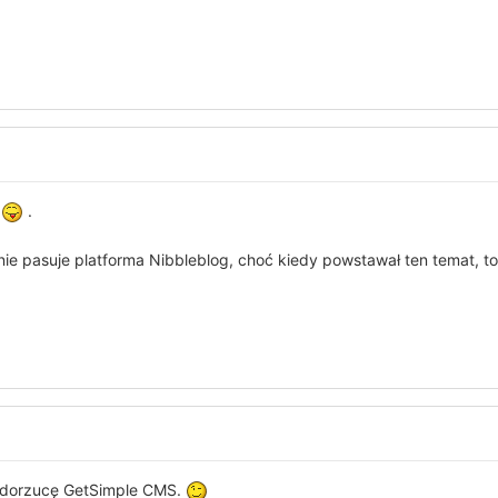
ę
.
pasuje platforma Nibbleblog, choć kiedy powstawał ten temat, to j
e dorzucę GetSimple CMS.