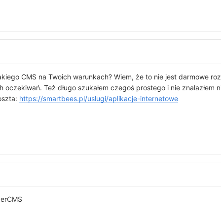
e takiego CMS na Twoich warunkach? Wiem, że to nie jest darmowe ro
ich oczekiwań. Też długo szukałem czegoś prostego i nie znalazłe
oszta:
https://smartbees.pl/uslugi/aplikacje-internetowe
oberCMS