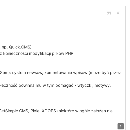
#1
k np. Quick.CMS)
z konieczności modyfikacji plików PHP
 CMSem): system newsów, komentowanie wpisów (może być przez
połeczność powinna mu w tym pomagać - wtyczki, motywy,
etSimple CMS, Pixie, XOOPS (niektóre w ogóle założeń nie
0