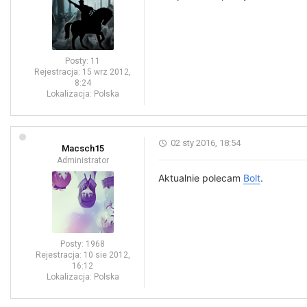
Posty:
11
Rejestracja:
15 wrz 2012,
8:24
Lokalizacja:
Polska
02 sty 2016, 18:54
Macsch15
Administrator
Aktualnie polecam
Bolt
.
Posty:
1968
Rejestracja:
10 sie 2012,
16:12
Lokalizacja:
Polska