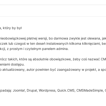
, który by był
ieobowiązkowej płatnej wersji, bo darmowa zwykle jest olewana, ja
czek lub czegoś w ten deseń instalowanych kilkoma kliknięciami, be
kcji, z prostym i czytelnym panelem admina.
oprócz takich, które są absolutnie obowiązkowe, żeby coś nazwać
ieniami dostępu.
o aktualizowany, autor powinien być zaangażowany w projekt, a s
dpadają: Joomla!, Drupal, Wordpress, Quick.CMS, CMSMadeSimple, G