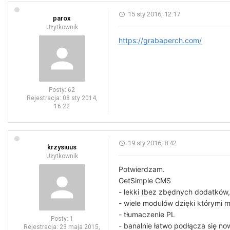
15 sty 2016, 12:17
parox
Użytkownik
https://grabaperch.com/
Posty:
62
Rejestracja:
08 sty 2014,
16:22
19 sty 2016, 8:42
krzysiuus
Użytkownik
Potwierdzam.
GetSimple CMS
- lekki (bez zbędnych dodatków, 
- wiele modułów dzięki którymi 
- tłumaczenie PL
Posty:
1
- banalnie łatwo podłącza się n
Rejestracja:
23 maja 2015,