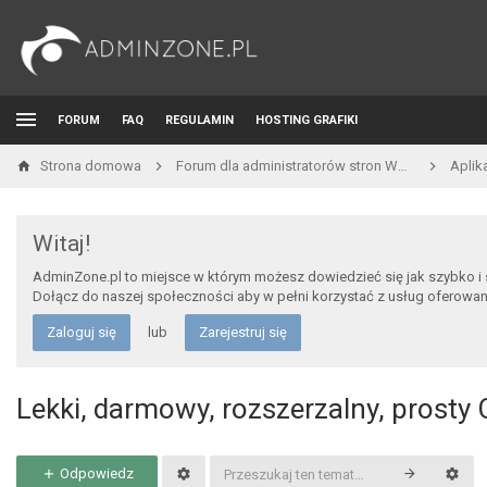
FORUM
FAQ
REGULAMIN
HOSTING GRAFIKI
Strona domowa
Forum dla administratorów stron WWW i developerów
Aplik
Witaj!
AdminZone.pl to miejsce w którym możesz dowiedzieć się jak szybko i
Dołącz do naszej społeczności aby w pełni korzystać z usług oferowa
Zaloguj się
lub
Zarejestruj się
Lekki, darmowy, rozszerzalny, prost
Odpowiedz