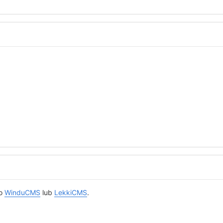
ko
WinduCMS
lub
LekkiCMS
.