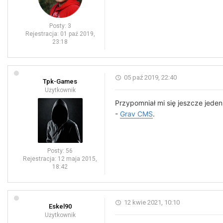
Posty:
3
Rejestracja:
01 paź 2019,
23:18
05 paź 2019, 22:40
Tpk-Games
Użytkownik
Przypomniał mi się jeszcze jeden
-
Grav CMS
.
Posty:
56
Rejestracja:
12 maja 2015,
18:42
12 kwie 2021, 10:10
Eskel90
Użytkownik