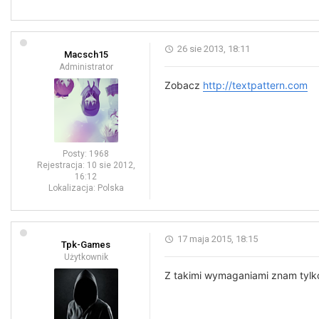
26 sie 2013, 18:11
Macsch15
Administrator
Zobacz
http://textpattern.com
Posty:
1968
Rejestracja:
10 sie 2012,
16:12
Lokalizacja:
Polska
17 maja 2015, 18:15
Tpk-Games
Użytkownik
Z takimi wymaganiami znam tyl