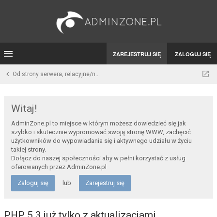
ZAREJESTRUJ SIĘ
ZALOGUJ SIĘ
Od strony serwera, relacyjne/nie relacyjne systemy bazodanowe
Witaj!
AdminZone.pl to miejsce w którym możesz dowiedzieć się jak
szybko i skutecznie wypromować swoją stronę WWW, zachęcić
użytkowników do wypowiadania się i aktywnego udziału w życiu
takiej strony.
Dołącz do naszej społeczności aby w pełni korzystać z usług
oferowanych przez AdminZone.pl
Zaloguj się
lub
Zarejestruj się
PHP 5.3 już tylko z aktualizacjami