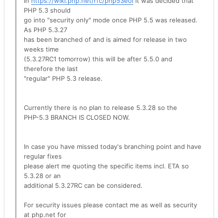
In
https://wiki.php.net/rfc/php53eol
it was decided that
PHP 5.3 should
go into "security only" mode once PHP 5.5 was released.
As PHP 5.3.27
has been branched of and is aimed for release in two
weeks time
(5.3.27RC1 tomorrow) this will be after 5.5.0 and
therefore the last
"regular" PHP 5.3 release.
Currently there is no plan to release 5.3.28 so the
PHP-5.3 BRANCH IS CLOSED NOW.
In case you have missed today's branching point and have
regular fixes
please alert me quoting the specific items incl. ETA so
5.3.28 or an
additional 5.3.27RC can be considered.
For security issues please contact me as well as security
at php.net for