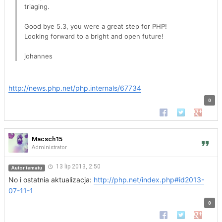
triaging.
Good bye 5.3, you were a great step for PHP!
Looking forward to a bright and open future!
johannes
http://news.php.net/php.internals/67734
0
Udostępnij na Faceb
Udostępnij na 
Udostępn
Macsch15
Administrator
13 lip 2013, 2:50
Autor tematu
No i ostatnia aktualizacja:
http://php.net/index.php#id2013-
07-11-1
0
Udostępnij na Faceb
Udostępnij na 
Udostępn