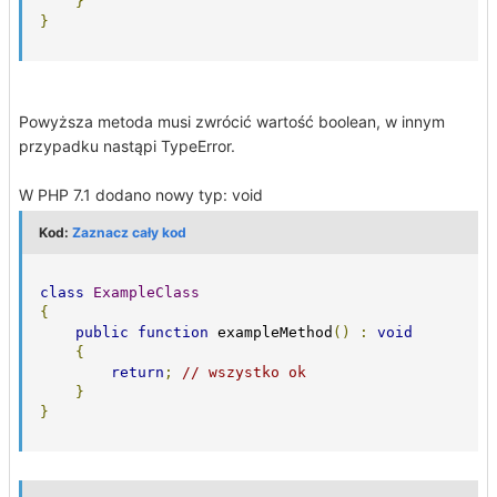
}
}
Powyższa metoda musi zwrócić wartość boolean, w innym
przypadku nastąpi TypeError.
W PHP 7.1 dodano nowy typ: void
Kod:
Zaznacz cały kod
class
ExampleClass
{
public
function
 exampleMethod
()
:
void
{
return
;
// wszystko ok
}
}