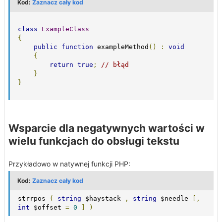
Kod:
Zaznacz cały kod
class
ExampleClass
{
public
function
 exampleMethod
()
:
void
{
return
true
;
// błąd
}
}
Wsparcie dla negatywnych wartości w
wielu funkcjach do obsługi tekstu
Przykładowo w natywnej funkcji PHP:
Kod:
Zaznacz cały kod
strrpos 
(
string
 $haystack 
,
string
 $needle 
[,
int
 $offset 
=
0
]
)