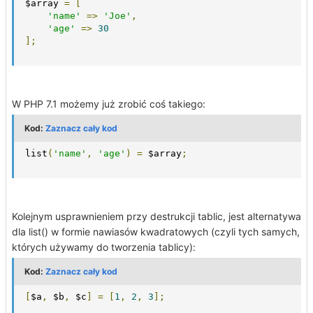
$array 
=
[
'name'
=>
'Joe'
,
'age'
=>
30
];
W PHP 7.1 możemy już zrobić coś takiego:
Kod:
Zaznacz cały kod
list
(
'name'
,
'age'
)
=
 $array
;
Kolejnym usprawnieniem przy destrukcji tablic, jest alternatywa
dla list() w formie nawiasów kwadratowych (czyli tych samych,
których używamy do tworzenia tablicy):
Kod:
Zaznacz cały kod
[
$a
,
 $b
,
 $c
]
=
[
1
,
2
,
3
];