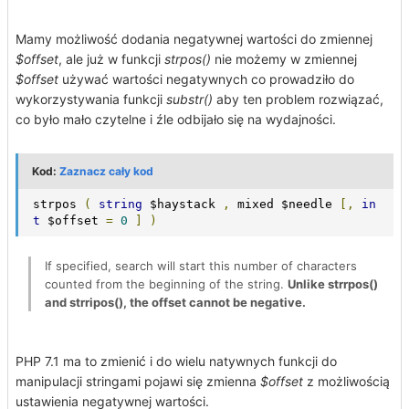
Mamy możliwość dodania negatywnej wartości do zmiennej
$offset
, ale już w funkcji
strpos()
nie możemy w zmiennej
$offset
używać wartości negatywnych co prowadziło do
wykorzystywania funkcji
substr()
aby ten problem rozwiązać,
co było mało czytelne i źle odbijało się na wydajności.
Kod:
Zaznacz cały kod
strpos 
(
string
 $haystack 
,
 mixed $needle 
[,
in
t
 $offset 
=
0
]
)
If specified, search will start this number of characters
counted from the beginning of the string.
Unlike strrpos()
and strripos(), the offset cannot be negative.
PHP 7.1 ma to zmienić i do wielu natywnych funkcji do
manipulacji stringami pojawi się zmienna
$offset
z możliwością
ustawienia negatywnej wartości.