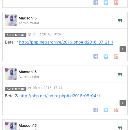
Udostępnij na Faceb
Udostępnij na 
Udostępn
Macsch15
Administrator
21 lip 2016, 13:26
Autor tematu
Beta 1:
http://php.net/archive/2016.php#id2016-07-21-1
0
Udostępnij na Faceb
Udostępnij na 
Udostępn
Macsch15
Administrator
08 sie 2016, 17:44
Autor tematu
Beta 2:
http://php.net/index.php#id2016-08-04-1
0
Udostępnij na Faceb
Udostępnij na 
Udostępn
Macsch15