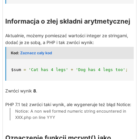
Informacja o złej składni arytmetycznej
Aktualnie, możemy pomieszać wartości integer ze stringami,
dodać je ze sobą, a PHP i tak zwróci wynik:
Kod:
Zaznacz cały kod
$sum 
=
'Cat has 4 legs'
+
'Dog has 4 legs too'
;
Zwróci wynik
8
.
PHP 7.1 też zwróci taki wynik, ale wygeneruje też błąd Notice:
Notice: A non well formed numeric string encountered in
XXX.php on line YYY
Oznaczenie funkcji mcrypt() jako