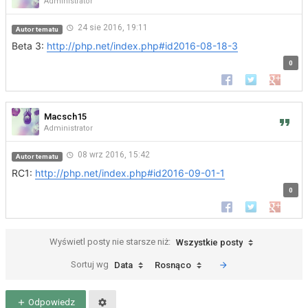
Administrator
24 sie 2016, 19:11
Autor tematu
Beta 3:
http://php.net/index.php#id2016-08-18-3
0
Udostępnij na Faceb
Udostępnij na 
Udostępn
Macsch15
Administrator
08 wrz 2016, 15:42
Autor tematu
RC1:
http://php.net/index.php#id2016-09-01-1
0
Udostępnij na Faceb
Udostępnij na 
Udostępn
Wyświetl posty nie starsze niż:
Wszystkie posty
Sortuj wg
Data
Rosnąco
Odpowiedz