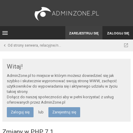
ZAREJESTRUJ SIĘ
ZALOGUJ SIĘ
Od strony serwera, relacyjne/nie relacyjne systemy bazodanowe
Witaj!
AdminZone.pl to miejsce w którym możesz dowiedzieć się jak
szybko i skutecznie wypromować swoją stronę WWW, zachęcić
użytkowników do wypowiadania się i aktywnego udziału w życiu
takiej strony.
Dołącz do naszej społeczności aby w pełni korzystać z usług
oferowanych przez AdminZone.pl
Zaloguj się
lub
Zarejestruj się
Zmiany w PHP 7.1