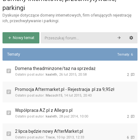
parkingi
Dyskusje dotyczące domeny internetowych, firm oferujących rejestrację
ich, przechwytywanie i parkingi.
Nowy temat
Tematy
Tematy: 6
Domena theadminzone/taz na sprzedaż
Ostatni post autor:
kaaleth
,
26 lut 2015, 20:58
2
Promocja Aftermarket.pl - Rejestracja .pl za 9,95zł
Ostatni post autor:
Macsch15
,
14 lut 2015, 20:40
Współpraca AZ.pl z Allegro.pl
Ostatni post autor:
kaaleth
,
28 paź 2014, 10:00
2
2 lipca będzie nowy AfterMarket.pl
Ostatni post autor:
Trace
,
10 lip 2013, 12:33
6