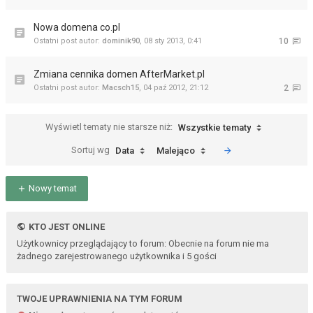
Nowa domena co.pl
Ostatni post autor:
dominik90
,
08 sty 2013, 0:41
10
Zmiana cennika domen AfterMarket.pl
Ostatni post autor:
Macsch15
,
04 paź 2012, 21:12
2
Wyświetl tematy nie starsze niż:
Wszystkie tematy
Sortuj wg
Data
Malejąco
Nowy temat
KTO JEST ONLINE
Użytkownicy przeglądający to forum: Obecnie na forum nie ma
żadnego zarejestrowanego użytkownika i 5 gości
TWOJE UPRAWNIENIA NA TYM FORUM