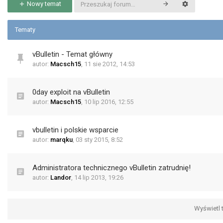
Nowy temat
Tematy
vBulletin - Temat główny
autor:
Macsch15
,
11 sie 2012, 14:53
0day exploit na vBulletin
autor:
Macsch15
,
10 lip 2016, 12:55
vbulletin i polskie wsparcie
autor:
marqku
,
03 sty 2015, 8:52
Administratora technicznego vBulletin zatrudnię!
autor:
Landor
,
14 lip 2013, 19:26
Wyświetl t