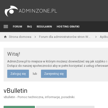
FORUM
FAQ
REGULAMIN
HOSTING GRAFIKI
Strona domowa
Forum dla administratorów stron WWW i developerów
Aplik
Witaj!
AdminZone.pl to miejsce w którym możesz dowiedzieć się jak szybko i
Dołącz do naszej społeczności aby w pełni korzystać z usług oferowa
Zaloguj się
lub
Zarejestruj się
vBulletin
vBulletin - Pomoc techniczna, informacje, poradniki.