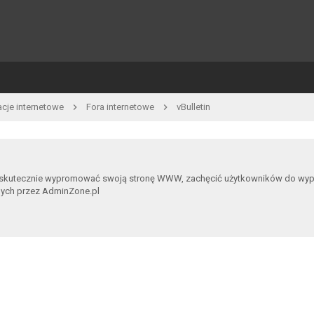
acje internetowe
Fora internetowe
vBulletin
 skutecznie wypromować swoją stronę WWW, zachęcić użytkowników do wypowia
nych przez AdminZone.pl