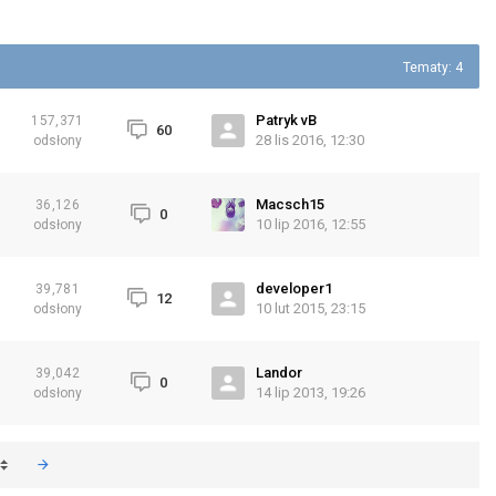
Tematy: 4
Patryk vB
157,371
60
28 lis 2016, 12:30
odsłony
Macsch15
36,126
0
10 lip 2016, 12:55
odsłony
developer1
39,781
12
10 lut 2015, 23:15
odsłony
Landor
39,042
0
14 lip 2013, 19:26
odsłony