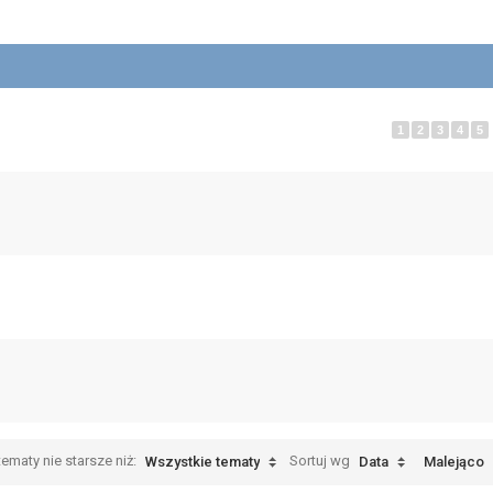
1
2
3
4
5
ematy nie starsze niż:
Sortuj wg
Wszystkie tematy
Data
Malejąco